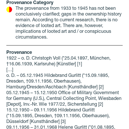
Provenance Category
The provenance from 1933 to 1945 has not been
conclusively clarified; gaps in the ownership history
remain. According to current research, there is no
evidence of looted art. There are, however,
implications of looted art and / or conspicuous
circumstances.
Provenance
1922 – o. D. Christoph Voll (*25.04.1897, München,
†16.06.1939, Karlsruhe) [Künstler] [1]
[…]
o. D. – 05.12.1945 Hildebrand Gurlitt (*15.09.1895,
Dresden, †09.11.1956, Oberhausen),
Hamburg/Dresden/Aschbach [Kunsthändler] [2]
05.12.1945 – 15.12.1950 Office of Military Government
for Germany (U.S.), Central Collecting Point, Wiesbaden
[Depot], Inv.-Nr. Wie 1977/22, Sicherstellung [2]
15.12.1950 – 09.11.1956 Hildebrand Gurlitt
(*15.09.1895, Dresden, †09.11.1956, Oberhausen),
Düsseldorf [Kunsthändler] [3]
09.11.1956 – 31.01.1968 Helene Gurlitt (*01.08.1895,