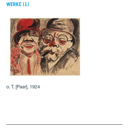
Werke
(
1
)
o. T. [Paar], 1924