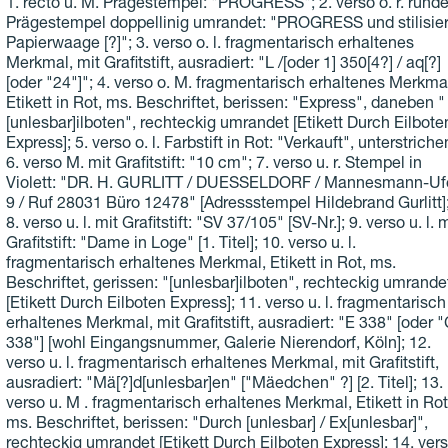
1. recto u. M. Prägestempel: "PROGRESS"; 2. verso o. r. runde
Prägestempel doppellinig umrandet: "PROGRESS und stilisier
Papierwaage [?]"; 3. verso o. l. fragmentarisch erhaltenes
Merkmal, mit Grafitstift, ausradiert: "L /[oder 1] 350[4?] / aq[?]
[oder "24"]"; 4. verso o. M. fragmentarisch erhaltenes Merkma
Etikett in Rot, ms. Beschriftet, berissen: "Express", daneben "
[unlesbar]ilboten", rechteckig umrandet [Etikett Durch Eilbote
Express]; 5. verso o. l. Farbstift in Rot: "Verkauft", unterstriche
6. verso M. mit Grafitstift: "10 cm"; 7. verso u. r. Stempel in
Violett: "DR. H. GURLITT / DUESSELDORF / Mannesmann-Uf
9 / Ruf 28031 Büro 12478" [Adressstempel Hildebrand Gurlitt]
8. verso u. l. mit Grafitstift: "SV 37/105" [SV-Nr.]; 9. verso u. l. m
Grafitstift: "Dame in Loge" [1. Titel]; 10. verso u. l.
fragmentarisch erhaltenes Merkmal, Etikett in Rot, ms.
Beschriftet, gerissen: "[unlesbar]ilboten", rechteckig umrande
[Etikett Durch Eilboten Express]; 11. verso u. l. fragmentarisch
erhaltenes Merkmal, mit Grafitstift, ausradiert: "E 338" [oder 
338"] [wohl Eingangsnummer, Galerie Nierendorf, Köln]; 12.
verso u. l. fragmentarisch erhaltenes Merkmal, mit Grafitstift,
ausradiert: "Mä[?]d[unlesbar]en" ["Mäedchen" ?] [2. Titel]; 13.
verso u. M . fragmentarisch erhaltenes Merkmal, Etikett in Rot
ms. Beschriftet, berissen: "Durch [unlesbar] / Ex[unlesbar]",
rechteckig umrandet [Etikett Durch Eilboten Express]; 14. ver