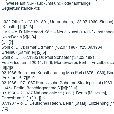
Hinweise auf NS-Raubkunst und / oder auffällige
Begleitumstände vor.
1922 Otto Dix (*2.12.1891, Untermhaus, †25.07.1969, Singen)
[Künstler] [1][2][3]
1922 – o. D. Nierendorf Köln – Neue Kunst (1920) [Kunsthandel
Köln/Berlin [2][3][4]
[…] [?]
wohl o. D. Dr. Ismar Littmann (*02.07.1887, †23.09.1934,
Breslau) [Sammler] [2][5]
wohl o. D. – 02.1935 Dr. Paul Schaefer (*24.03.1881,
Peisketscham, †20.11.1946, Montevideo), Berlin [Privatbesitze
[6][7][8]
02.1935 Buch- und Kunsthandlung Max Perl (1875-1939), Berl
[Auktion] [6][7][8][9]
02.1935 – 07.1937 Preussische Geheime Staatspolizei (1933-
1945), Berlin, Beschlagnahme [7][8][9][10]
03.1936 – 7.1937 Nationalgalerie (1861), Berlin [Museum],
Depositum [9][10][11][12]
07.1937 – o. D. Deutsches Reich, Berlin [Staat], Einziehung [1
[12]