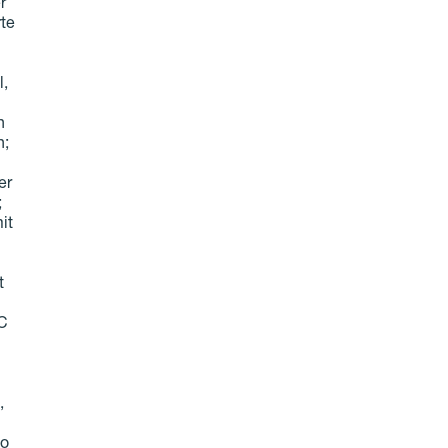
r
te
l,
n
n;
er
;
it
t
"C
,
so