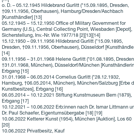
[…]
o. D. – 05.12.1945 Hildebrand Gurlitt (*15.09.1895, Dresden,
†09.11.1956, Oberhausen), Hamburg/Dresden/Aschbach
[Kunsthändler] [13]
05.12.1945 – 15.12.1950 Office of Military Government for
Germany (U.S.), Central Collecting Point, Wiesbaden [Depot],
Sicherstellung, Inv.-Nr. Wie 1977/18 [2][13][14]
15.12.1950 – 09.11.1956 Hildebrand Gurlitt (*15.09.1895,
Dresden, †09.11.1956, Oberhausen), Düsseldorf [Kunsthändler
[14]
09.11.1956 – 31.01.1968 Helene Gurlitt (*01.08.1895, Dresden
†31.01.1968, München), Düsseldorf/München [Kunsthändlerin
Erbgang [15]
31.01.1968 – 06.05.2014 Cornelius Gurlitt (*28.12.1932,
Hamburg, †06.05.2014, München), München/Salzburg [Erbe 
Kunstbesitzes], Erbgang [16]
06.05.2014 – 10.12.2021 Stiftung Kunstmuseum Bern (1879),
Erbgang [17]
10.12.2021 – 10.06.2022 Erb:innen nach Dr. Ismar Littmann u
Dr. Paul Schaefer, Eigentumsübergabe [18] [19]
10.06.2022 Ketterer Kunst (1954), München [Auktion], Los 60
[20]
10.06.2022 Privatbesitz, Kauf