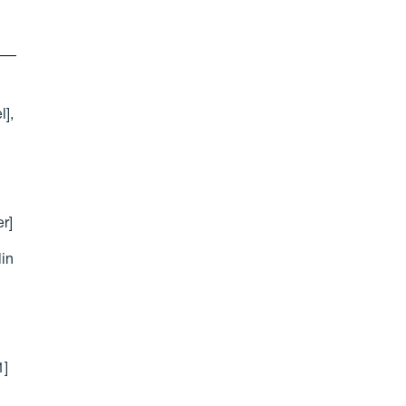
],
r]
in
1]