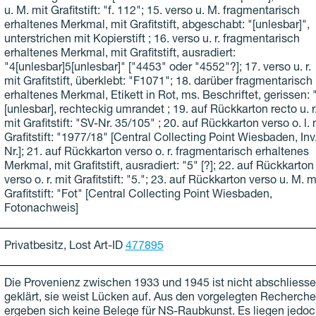
u. M. mit Grafitstift: "f. 112"; 15. verso u. M. fragmentarisch
erhaltenes Merkmal, mit Grafitstift, abgeschabt: "[unlesbar]",
unterstrichen mit Kopierstift ; 16. verso u. r. fragmentarisch
erhaltenes Merkmal, mit Grafitstift, ausradiert:
"4[unlesbar]5[unlesbar]" ["4453" oder "4552"?]; 17. verso u. r.
mit Grafitstift, überklebt: "F1071"; 18. darüber fragmentarisch
erhaltenes Merkmal, Etikett in Rot, ms. Beschriftet, gerissen: 
[unlesbar], rechteckig umrandet ; 19. auf Rückkarton recto u. r
mit Grafitstift: "SV-Nr. 35/105" ; 20. auf Rückkarton verso o. l. 
Grafitstift: "1977/18" [Central Collecting Point Wiesbaden, Inv
Nr.]; 21. auf Rückkarton verso o. r. fragmentarisch erhaltenes
Merkmal, mit Grafitstift, ausradiert: "5" [?]; 22. auf Rückkarton
verso o. r. mit Grafitstift: "5."; 23. auf Rückkarton verso u. M. m
Grafitstift: "Fot" [Central Collecting Point Wiesbaden,
Fotonachweis]
Privatbesitz
,
Lost Art-ID
477895
Die Provenienz zwischen 1933 und 1945 ist nicht abschliess
geklärt, sie weist Lücken auf. Aus den vorgelegten Recherch
ergeben sich keine Belege für NS-Raubkunst. Es liegen jedoc