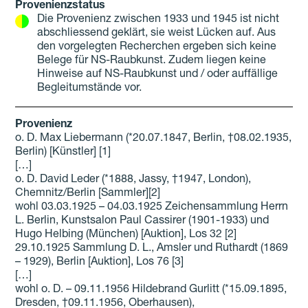
Provenienzstatus
Die Provenienz zwischen 1933 und 1945 ist nicht
abschliessend geklärt, sie weist Lücken auf. Aus
den vorgelegten Recherchen ergeben sich keine
Belege für NS-Raubkunst. Zudem liegen keine
Hinweise auf NS-Raubkunst und / oder auffällige
Begleitumstände vor.
Provenienz
o. D. Max Liebermann (*20.07.1847, Berlin, †08.02.1935,
Berlin) [Künstler] [1]
[…]
o. D. David Leder (*1888, Jassy, †1947, London),
Chemnitz/Berlin [Sammler][2]
wohl 03.03.1925 – 04.03.1925 Zeichensammlung Herrn
L. Berlin, Kunstsalon Paul Cassirer (1901-1933) und
Hugo Helbing (München) [Auktion], Los 32 [2]
29.10.1925 Sammlung D. L., Amsler und Ruthardt (1869
– 1929), Berlin [Auktion], Los 76 [3]
[…]
wohl o. D. – 09.11.1956 Hildebrand Gurlitt (*15.09.1895,
Dresden, †09.11.1956, Oberhausen),